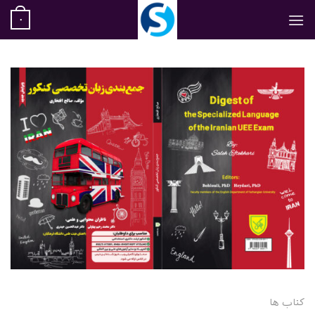
رش
۰
ه
حتوا
کتاب ها