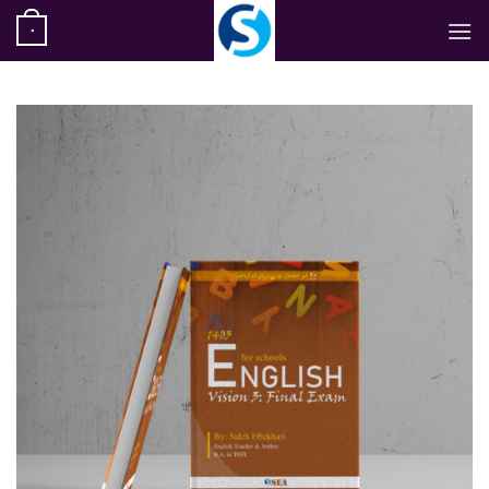
رش
۰
ه
حتوا